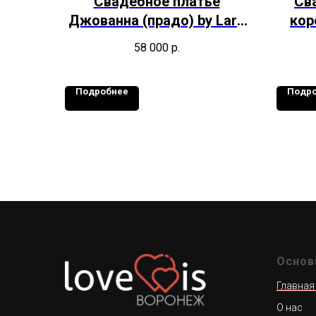
Свадебное платье
Св
Джованна (прадо) by Lara
кор
Bridal
58 000
р.
Подробнее
Подр
Основ
Главная
О нас