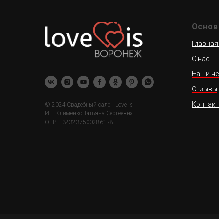
Основ
Главная
О нас
Наши не
Отзывы
Контак
© 2024 Свадебный салон Love is
ИП Клименко Татьяна Сергеевна
ОГРН 323237500286178