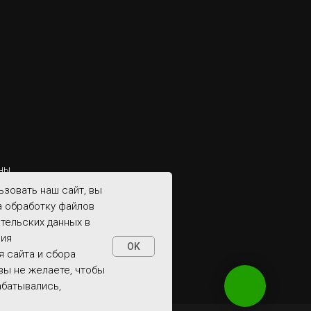
ны
зовать наш сайт, вы
а обработку файлов
ательских данных в
ния
OK
 сайта и сбора
 вы не желаете, чтобы
абатывались,