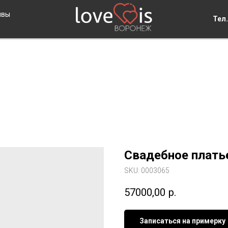
ывы
Тел.
Свадебное плать
SKU:
0003065
57000,00
р.
Записаться на примерку