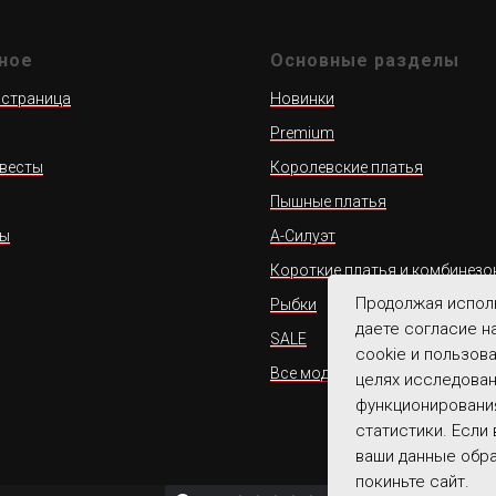
ное
Основные разделы
 страница
Новинки
Premium
весты
Королевские платья
Пышные платья
ты
А-Силуэт
Короткие платья и комбинезо
Продолжая исполь
Рыбки
даете согласие н
SALE
cookie и пользов
Все модели
целях исследова
функционирования
статистики. Если
ваши данные обр
покиньте сайт.