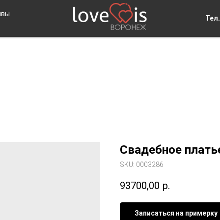
ывы
Тел.
Свадебное плать
SKU:
0003286
93700,00
р.
Записаться на примерку