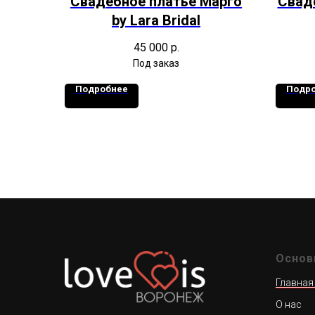
Свадебное платье Марго
Свад
by Lara Bridal
45 000
р.
Подробнее
Подр
Основ
Главная
О нас