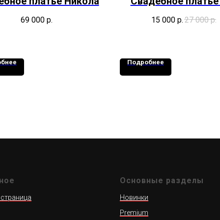
ебное платье Никола
Свадебное платье
69 000
р.
15 000
р.
27 000
р.
обнее
Подробнее
ное
Основные разделы
 страница
Новинки
Premium