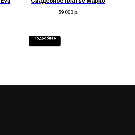
 Eva
Свадебное платье Марко
59 000
р.
Подробнее