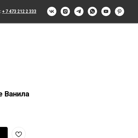
:
+ 7 473 212 2 333
е Ванила