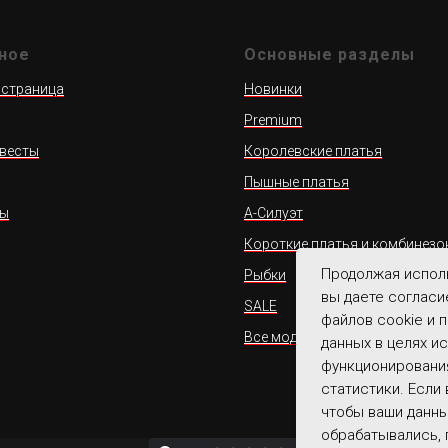
ное
Основные разделы
 страница
Новинки
Premium
весты
Королевские платья
Пышные платья
ты
А-Силуэт
Короткие платья и комбинезо
Продолжая исполь
Рыбки
вы даете согласи
SALE
файлов cookie и 
Все модели
данных в целях и
функционирования
статистики. Если 
чтобы ваши данн
обрабатывались, 