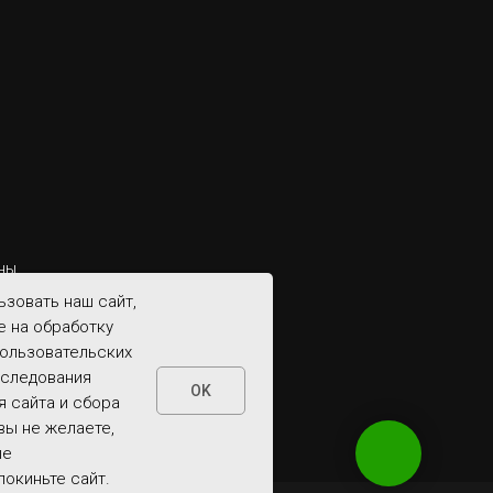
ны
зовать наш сайт,
е на обработку
пользовательских
сследования
OK
 сайта и сбора
вы не желаете,
ые
покиньте сайт.