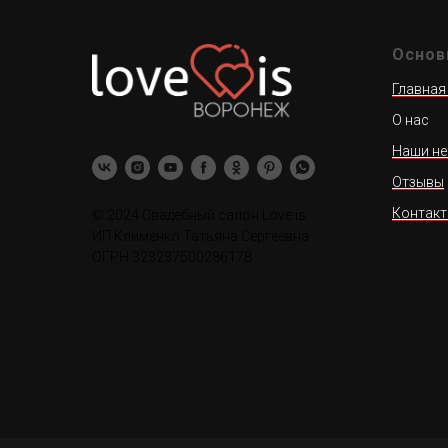
Основ
Главная
О нас
Наши не
Отзывы
Контак
© 2024 Свадебный салон Love is
ИП Клименко Татьяна Сергеевна
ОГРН 323237500286178