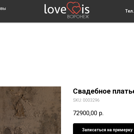
ывы
Тел.
Свадебное плать
SKU:
0003296
72900,00
р.
Записаться на примерку