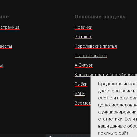
ное
Основные разделы
 страница
Новинки
Premium
весты
Королевские платья
Пышные платья
ты
А-Силуэт
Короткие платья и комбинезо
Продолжая исполь
Рыбки
даете согласие н
SALE
cookie и пользов
Все модели
целях исследова
функционирования
статистики. Если
ваши данные обр
покиньте сайт.