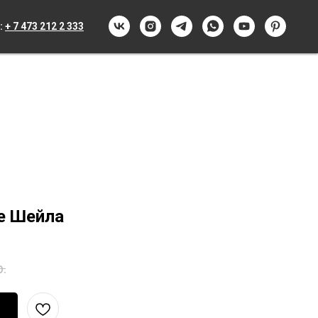
:
+ 7 473 212 2 333
е Шейла
р.