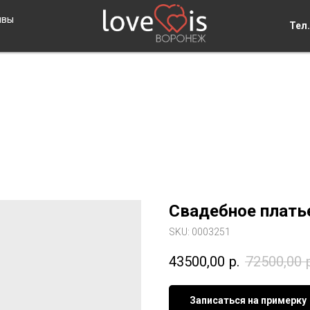
ывы
Тел.
Свадебное плать
SKU:
0003251
43500,00
р.
72500,00
Записаться на примерку