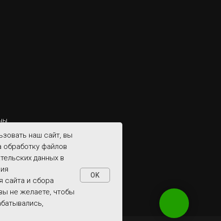
ны
зовать наш сайт, вы
а обработку файлов
ательских данных в
ния
OK
 сайта и сбора
 вы не желаете, чтобы
абатывались,