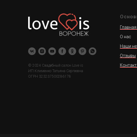
Основ
Главная
О нас
Наши не
Отзывы
Контак
© 2024 Свадебный салон Love is
ИП Клименко Татьяна Сергеевна
ОГРН 323237500286178